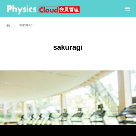
ホーム
sakuragi
sakuragi